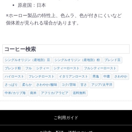
原産国：日本
※ホーロー製品の特性上、色ムラ、色が付きにくいなど
個体差が見られる場合があります。
コーヒー検索
シングルオリジン（産地別）豆
シングルオリジン（産地別）粉
ブレンド豆
ブレンド粉
フル
シティー
シティーロースト
フルシティーロースト
ハイロースト
フレンチロースト
イタリアンロースト
秀逸
中庸
さわやか
さっぱり
柔らか
さわやか/酸味
コク/苦味
甘さ
アジア/太平洋
中米/カリブ海
南米
アフリカ/アラビア
送料無料
ご利用ガイド