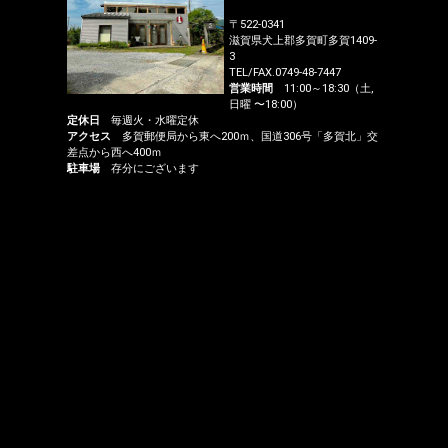
〒522-0341
滋賀県犬上郡多賀町多賀1409-
3
TEL/FAX.0749-48-7447
営業時間
11:00～18:30（土,
日曜 〜18:00）
定休日
毎週火・水曜定休
アクセス
多賀郵便局から東へ200ｍ、国道306号「多賀北」交
差点から西へ400ｍ
駐車場
存分にございます