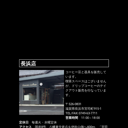
長浜店
コーヒー豆と器具を販売して
います。
喫茶スペースはございません
が、ドリップコーヒーのテイ
クアウト販売を行なっていま
す。
〒526-0831
滋賀県長浜市宮司町915-1
TEL/FAX.0749-63-7711
営業時間
11:00～18:00
定休日
毎週火・水曜定休
アクセス
国道8号、八幡東交差点を伊吹山側へ400m、「宮司