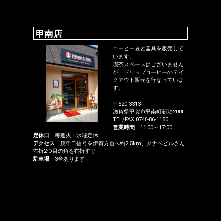
甲南店
コーヒー豆と器具を販売して
います。
喫茶スペースはございません
が、ドリップコーヒーのテイ
クアウト販売を行なっていま
す。
〒520-3313
滋賀県甲賀市甲南町新治2088
TEL/FAX.0748-86-1150
営業時間
11:00～17:00
定休日
毎週火・水曜定休
アクセス
庚申口信号を伊賀方面へ約2.5km、タナベビルさん
右折2つ目の角を右折すぐ
駐車場
3台あります