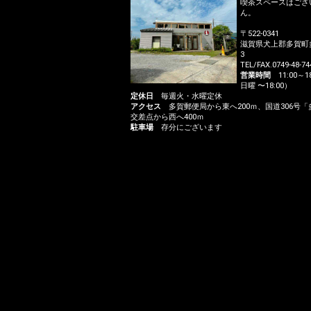
喫茶スペースはござ
ん。
〒522-0341
滋賀県犬上郡多賀町多賀
3
TEL/FAX.0749-48-74
営業時間
11:00～18
日曜 〜18:00）
定休日
毎週火・水曜定休
アクセス
多賀郵便局から東へ200ｍ、国道306号「
交差点から西へ400ｍ
駐車場
存分にございます