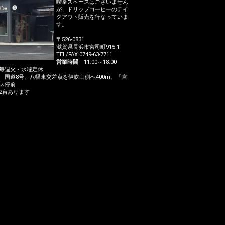
喫茶スペースはございません
が、ドリップコーヒーのテイ
クアウト販売を行なっていま
す。
〒526-0831
滋賀県長浜市宮司町915-1
TEL/FAX.0749-63-7711
営業時間
11:00～18:00
週火・水曜定休
国道8号、八幡東交差点を伊吹山側へ400m、「宮
ス停前
台あります