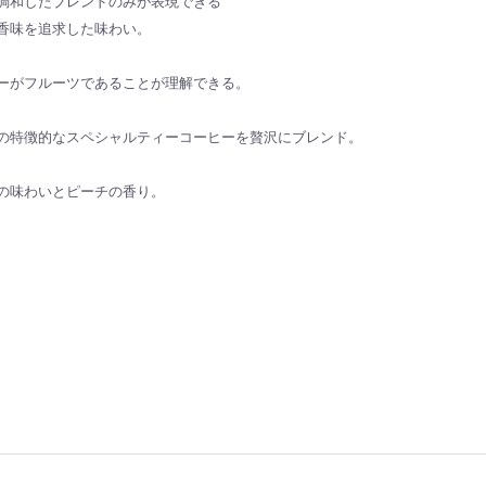
調和したブレンドのみが表現できる
香味を追求した味わい。
器具
ミル
具
グラスポット
ドリッパー
ドリップセット
ドリップポット
ペーパー
ーがフルーツであることが理解できる。
の特徴的なスペシャルティーコーヒーを贅沢にブレンド。
の味わいとピーチの香り。