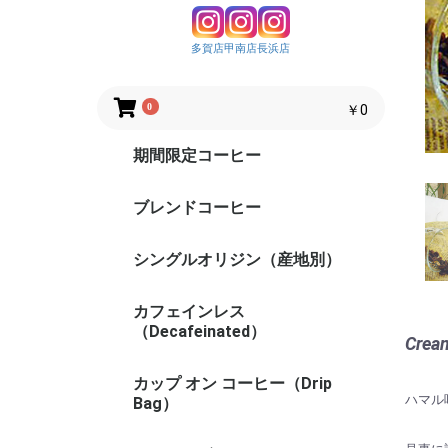
多賀店
甲南店
長浜店
0
￥0
期間限定コーヒー
ブレンドコーヒー
シングルオリジン（産地別）
カフェインレス
（Decafeinated）
Crea
カップ オン コーヒー（Drip
ハマル
Bag）