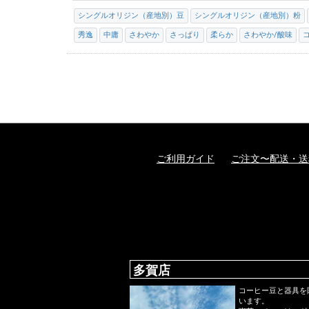
シングルオリジン（産地別）豆
シングルオリジン（産地別）粉
秀逸
中庸
さわやか
さっぱり
柔らか
さわやか/酸味
ご利用ガイド
ご注文〜配送・送
多賀店
コーヒー豆と器具を
います。