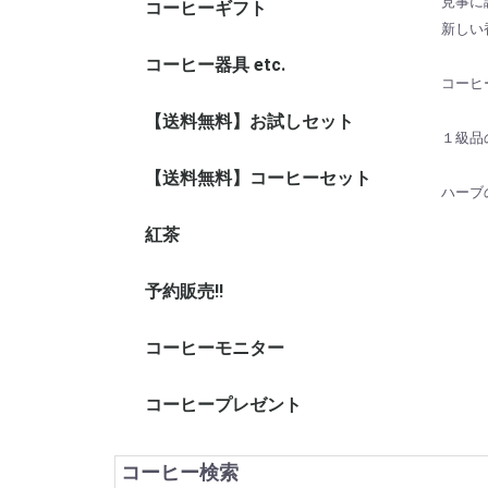
見事に
コーヒーギフト
新しい
コーヒー器具 etc.
ドリップ
コーヒー
その他器
保存缶
シュガー
コーヒ
【送料無料】お試しセット
１級品
【送料無料】コーヒーセット
ハーブ
紅茶
予約販売!!
コーヒーモニター
コーヒープレゼント
コーヒー検索