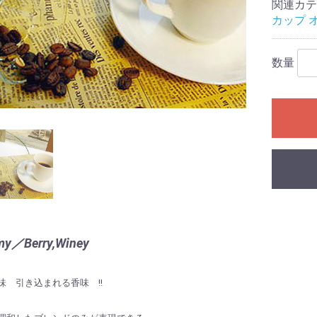
関連カテ
カップ オ
数量
my／Berry,Winey
味 引き込まれる香味 !!