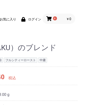
0
￥0
お気に入り
ログイン
AKU）のブレンド
粉
フルシティーロースト
中庸
40
税込
3.00 g