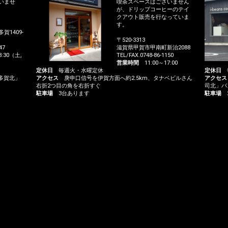
いませ
喫茶スペースはございません
が、ドリップコーヒーのテイ
クアウト販売を行なっていま
す。
1409-
〒520-3313
47
滋賀県甲賀市甲南町新治2088
:30（土,
TEL/FAX.0748-86-1150
営業時間
11:00～17:00
定休日
毎週火・水曜定休
定休日
毎
多賀北」
アクセス
庚申口信号を伊賀方面へ約2.5km、タナベビルさん
アクセス
右折2つ目の角を右折すぐ
司北」バ
駐車場
3台あります
駐車場
2