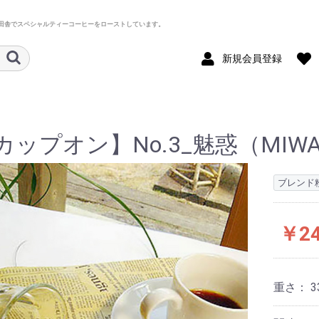
田舎でスペシャルティーコーヒーをローストしています。
新規会員登録
カップオン】No.3_魅惑（MIW
ブレンド
￥2
重さ：
3