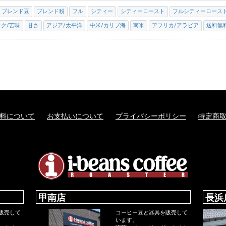
ブレンド豆
ブレンド粉
フル
シティー
シティーロースト
フルシティーロース
コク/苦味
甘さ
アジア/太平洋
中米/カリブ海
南米
アフリカ/アラビア
送料無
料について
お支払いについて
プライバシーポリシー
特定商
甲南店
長浜
販売して
コーヒー豆と器具を販売して
います。