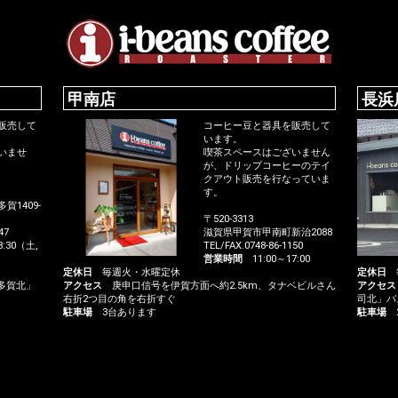
甲南店
長浜
販売して
コーヒー豆と器具を販売して
います。
いませ
喫茶スペースはございません
が、ドリップコーヒーのテイ
クアウト販売を行なっていま
す。
1409-
〒520-3313
47
滋賀県甲賀市甲南町新治2088
:30（土,
TEL/FAX.0748-86-1150
営業時間
11:00～17:00
定休日
毎週火・水曜定休
定休日
毎
多賀北」
アクセス
庚申口信号を伊賀方面へ約2.5km、タナベビルさん
アクセス
右折2つ目の角を右折すぐ
司北」バ
駐車場
3台あります
駐車場
2