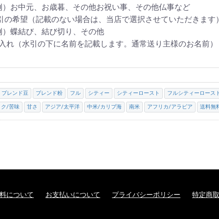
お中元、お歳暮、その他お祝い事、その他仏事など
水引の希望（記載のない場合は、当店で選択させていただきます
蝶結び、結び切り、その他
名入れ（水引の下に名前を記載します。通常送り主様のお名前）
ブレンド豆
ブレンド粉
フル
シティー
シティーロースト
フルシティーロース
コク/苦味
甘さ
アジア/太平洋
中米/カリブ海
南米
アフリカ/アラビア
送料無
料について
お支払いについて
プライバシーポリシー
特定商