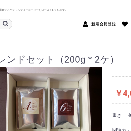
田舎でスペシャルティーコーヒーをローストしています。
新規会員登録
レンドセット（200g＊2ケ）
￥4,
重さ：
4
関連カテ