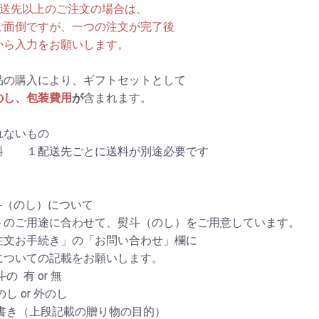
配送先以上のご注文の場合は、
ご面倒ですが、一つの注文が完了後
から入力をお願いします。
品の購入により、
ギフトセットとして
のし、包装費用
が
含まれます。
れないもの
料 １配送先ごとに送料が別途必要です
斗（のし）について
トのご用途に合わせて、熨斗（のし）をご用意しています。
注文お手続き」の「お問い合わせ」欄に
についての記載をお願いします。
の 有 or 無
のし or 外のし
表書き（上段記載の贈り物の目的）