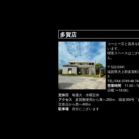
多賀店
コーヒー豆と器具を
います。
喫茶スペースはござ
ん。
〒522-0341
滋賀県犬上郡多賀町多賀
3
TEL/FAX.0749-48-74
営業時間
11:00～18
日曜 〜18:00）
定休日
毎週火・水曜定休
アクセス
多賀郵便局から東へ200ｍ、国道306号「
交差点から西へ400ｍ
駐車場
存分にございます