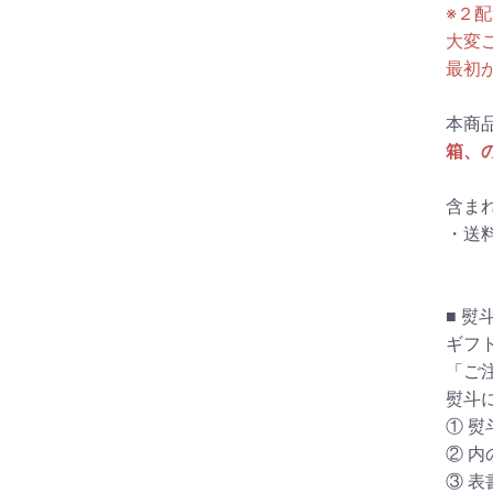
※２
大変
最初
本商
箱、
含ま
・送
■ 熨
ギフ
「ご
熨斗
① 熨斗
② 内
③ 