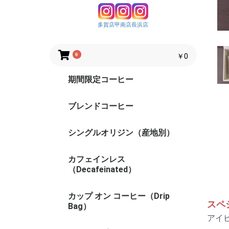
多賀店
甲南店
長浜店
0
￥0
期間限定コーヒー
ブレンドコーヒー
シングルオリジン（産地別）
カフェインレス
（Decafeinated）
カップ オン コーヒー（Drip
スペ
Bag）
アイ