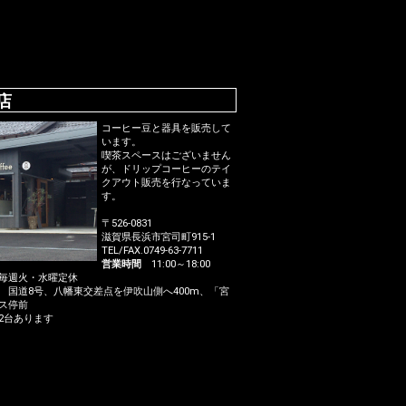
店
コーヒー豆と器具を販売して
います。
喫茶スペースはございません
が、ドリップコーヒーのテイ
クアウト販売を行なっていま
す。
〒526-0831
滋賀県長浜市宮司町915-1
TEL/FAX.0749-63-7711
営業時間
11:00～18:00
週火・水曜定休
国道8号、八幡東交差点を伊吹山側へ400m、「宮
ス停前
台あります