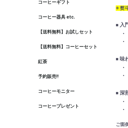
コーヒーギフト
※ 
コーヒー器具 etc.
ドリップ
コーヒー
その他器
保存缶
シュガー
入
■
【送料無料】お試しセット
・
・
【送料無料】コーヒーセット
味
■
紅茶
・
・
予約販売!!
コーヒーモニター
深
■
・
コーヒープレゼント
・
ご面