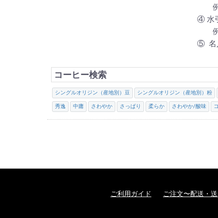
例）
④ 
例）
⑤ 
コーヒー検索
シングルオリジン（産地別）豆
シングルオリジン（産地別）粉
秀逸
中庸
さわやか
さっぱり
柔らか
さわやか/酸味
ご利用ガイド
ご注文〜配送・送