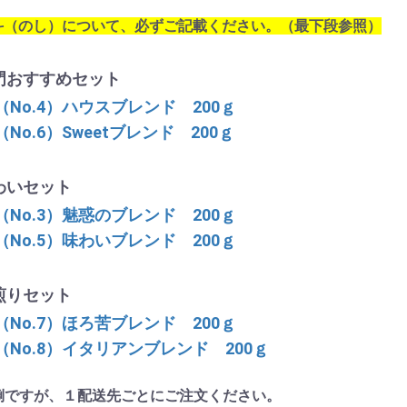
熨斗（のし）について、必ずご記載ください。（最下段参照）
器具
ミル
具
グラスポット
ドリッパー
ドリップセット
ドリップポット
ペーパー
門おすすめセット
（
No.4）
ハウスブレンド 200ｇ
（No.6）
Sweetブレンド 200ｇ
わいセット
（No.3）
魅惑のブレンド 200ｇ
（No.5）味わい
ブレンド 200ｇ
煎りセット
（No.7）ほろ苦
ブレンド 200ｇ
（No.8）イタリアンブレンド
200ｇ
倒ですが、
１配送先ごとにご注文ください。