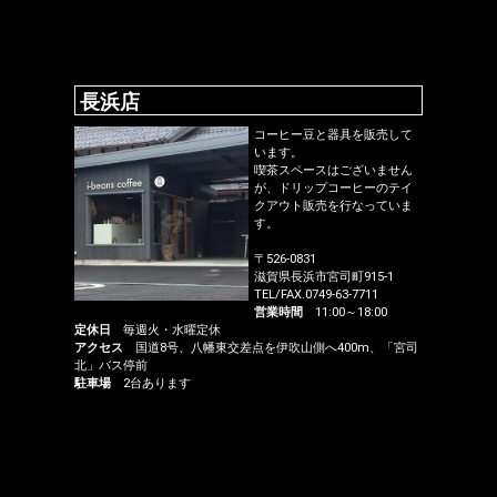
長浜店
コーヒー豆と器具を販売して
います。
喫茶スペースはございません
が、ドリップコーヒーのテイ
クアウト販売を行なっていま
す。
〒526-0831
滋賀県長浜市宮司町915-1
TEL/FAX.0749-63-7711
営業時間
11:00～18:00
定休日
毎週火・水曜定休
アクセス
国道8号、八幡東交差点を伊吹山側へ400m、「宮司
北」バス停前
駐車場
2台あります