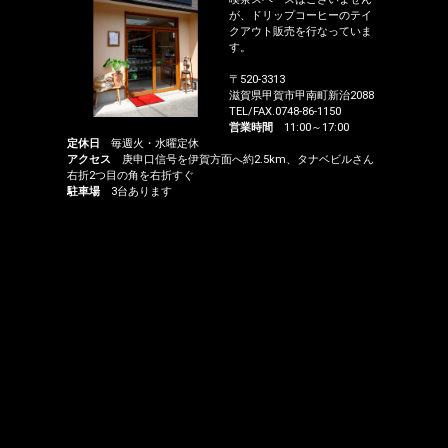
が、ドリップコーヒーのテイ
クアウト販売を行なっていま
す。
〒520-3313
滋賀県甲賀市甲南町新治2088
TEL/FAX.0748-86-1150
営業時間
11:00～17:00
定休日
毎週火・水曜定休
アクセス
庚申口信号を伊賀方面へ約2.5km、タナベビルさん
右折2つ目の角を右折すぐ
駐車場
3台あります