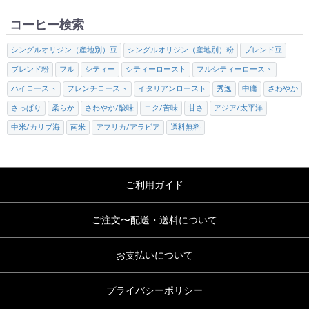
コーヒー検索
シングルオリジン（産地別）豆
シングルオリジン（産地別）粉
ブレンド豆
ブレンド粉
フル
シティー
シティーロースト
フルシティーロースト
ハイロースト
フレンチロースト
イタリアンロースト
秀逸
中庸
さわやか
さっぱり
柔らか
さわやか/酸味
コク/苦味
甘さ
アジア/太平洋
中米/カリブ海
南米
アフリカ/アラビア
送料無料
ご利用ガイド
ご注文〜配送・送料について
お支払いについて
プライバシーポリシー