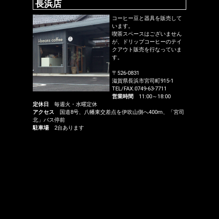
長浜店
コーヒー豆と器具を販売して
います。
喫茶スペースはございません
が、ドリップコーヒーのテイ
クアウト販売を行なっていま
す。
〒526-0831
滋賀県長浜市宮司町915-1
TEL/FAX.0749-63-7711
営業時間
11:00～18:00
定休日
毎週火・水曜定休
アクセス
国道8号、八幡東交差点を伊吹山側へ400m、「宮司
北」バス停前
駐車場
2台あります