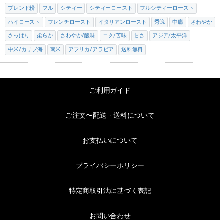
ブレンド粉
フル
シティー
シティーロースト
フルシティーロースト
ハイロースト
フレンチロースト
イタリアンロースト
秀逸
中庸
さわやか
さっぱり
柔らか
さわやか/酸味
コク/苦味
甘さ
アジア/太平洋
中米/カリブ海
南米
アフリカ/アラビア
送料無料
ご利用ガイド
ご注文〜配送・送料について
お支払いについて
プライバシーポリシー
特定商取引法に基づく表記
お問い合わせ