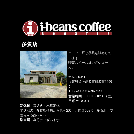
多賀店
コーヒー豆と器具を販売して
います。
喫茶スペースはございませ
ん。
〒522-0341
滋賀県犬上郡多賀町多賀1409-
3
TEL/FAX.0749-48-7447
営業時間
11:00～18:30（土,
日曜 〜18:00）
定休日
毎週火・水曜定休
アクセス
多賀郵便局から東へ200ｍ、国道306号「多賀北」交
差点から西へ400ｍ
駐車場
存分にございます