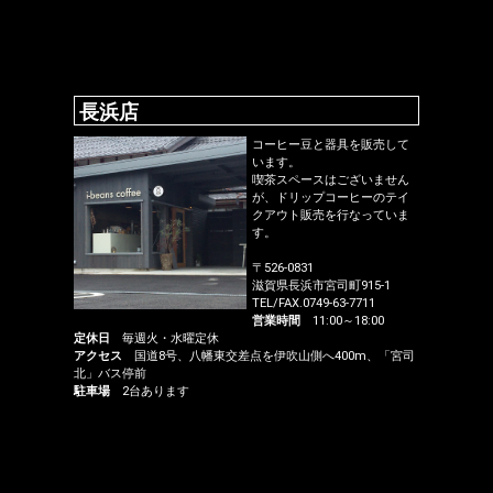
長浜店
コーヒー豆と器具を販売して
います。
喫茶スペースはございません
が、ドリップコーヒーのテイ
クアウト販売を行なっていま
す。
〒526-0831
滋賀県長浜市宮司町915-1
TEL/FAX.0749-63-7711
営業時間
11:00～18:00
定休日
毎週火・水曜定休
アクセス
国道8号、八幡東交差点を伊吹山側へ400m、「宮司
北」バス停前
駐車場
2台あります