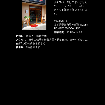
喫茶スペースはございません
が、ドリップコーヒーのテイ
クアウト販売を行なっていま
す。
〒520-3313
滋賀県甲賀市甲南町新治2088
TEL/FAX.0748-86-1150
営業時間
11:00～17:00
定休日
毎週火・水曜定休
アクセス
庚申口信号を伊賀方面へ約2.5km、タナベビルさん
右折2つ目の角を右折すぐ
駐車場
3台あります