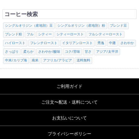
コーヒー検索
シングルオリジン（産地別）豆
シングルオリジン（産地別）粉
ブレンド豆
ブレンド粉
フル
シティー
シティーロースト
フルシティーロースト
ハイロースト
フレンチロースト
イタリアンロースト
秀逸
中庸
さわやか
さっぱり
柔らか
さわやか/酸味
コク/苦味
甘さ
アジア/太平洋
中米/カリブ海
南米
アフリカ/アラビア
送料無料
ご利用ガイド
ご注文〜配送・送料について
お支払いについて
プライバシーポリシー