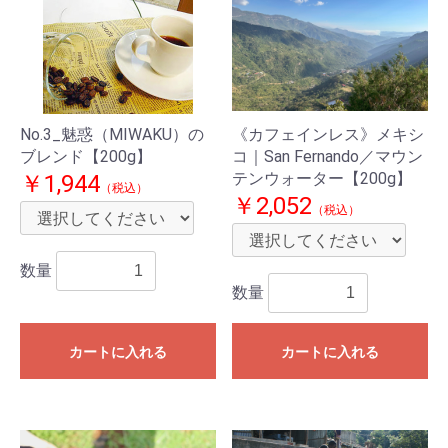
No.3_魅惑（MIWAKU）の
《カフェインレス》メキシ
ブレンド【200g】
コ｜San Fernando／マウン
テンウォーター【200g】
￥1,944
（税込）
￥2,052
（税込）
数量
数量
カートに入れる
カートに入れる