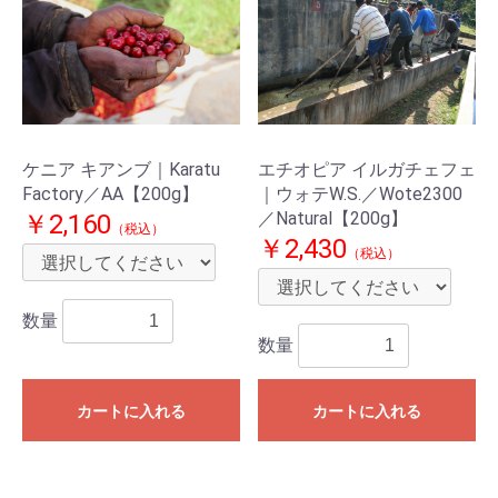
ケニア キアンブ｜Karatu
エチオピア イルガチェフェ
Factory／AA【200g】
｜ウォテW.S.／Wote2300
／Natural【200g】
￥2,160
（税込）
￥2,430
（税込）
数量
数量
カートに入れる
カートに入れる